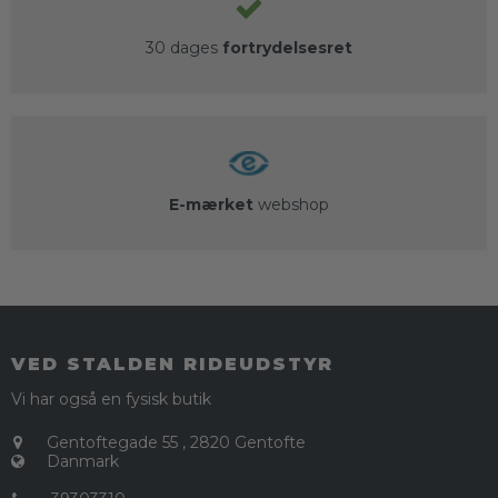
30 dages
fortrydelsesret
E-mærket
webshop
VED STALDEN RIDEUDSTYR
Vi har også en fysisk butik
Gentoftegade 55
,
2820 Gentofte
Danmark