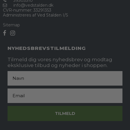
39303310
info@vedstalden.dk
CVR-nummer
:
33291353
Administreres af Ved Stalden I/S
Sitemap
NYHEDSBREVSTILMELDING
Tilmeld dig vores nyhedsbrev og modtag
eksklusive tilbud og nyheder i shoppen.
Fornavn
Email
TILMELD