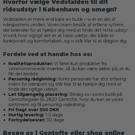
Hvorfor vælge Vedstalden til dit
rideudstyr i København og omegn?
Vedstalden er mere end bare en butik – vi er en del af
ridesportens verden. Vores team består af erfarne ryttere,
der brænder for at hjælpe dig med at finde det rette udstyr.
Vi ved, hvor vigtigt det er at have udstyr, der både er
funktionelt og komfortabelt, og vi står klar til at rådgive dig.
Fordele ved at handle hos os:
Kvalitetsprodukter:
Vi fører kun produkter fra
velrenommerede mærker, så du kan være sikker på, at du
får det bedste.
Personlig rådgivning:
Vores personale har stor erfaring
inden for ridesport og står klar til at hjælpe dig med at
finde det rigtige udstyr.
Let tilgængelig placering:
Besøg os i vores butik på
Gentoftegade 55, 2820 Gentofte, hvor du kan se vores
sortiment og få personlig vejledning.
Fri fragt over 500 DKK
Hurtig levering:
1-3 dage
Fortrydelsesret:
30 dage
Besøg os i Gentofte eller shop online