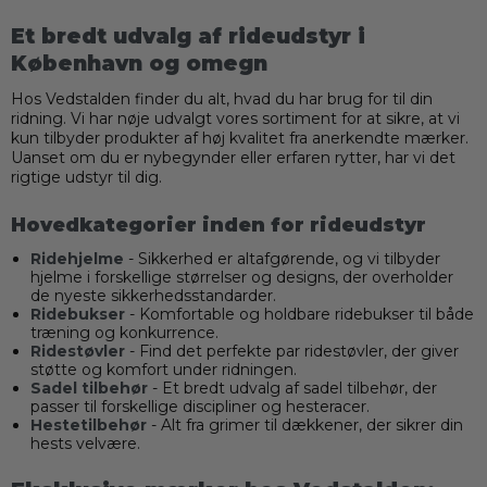
Et bredt udvalg af rideudstyr i
København og omegn
Hos Vedstalden finder du alt, hvad du har brug for til din
ridning. Vi har nøje udvalgt vores sortiment for at sikre, at vi
kun tilbyder produkter af høj kvalitet fra anerkendte mærker.
Uanset om du er nybegynder eller erfaren rytter, har vi det
rigtige udstyr til dig.
Hovedkategorier inden for rideudstyr
Ridehjelme
- Sikkerhed er altafgørende, og vi tilbyder
hjelme i forskellige størrelser og designs, der overholder
de nyeste sikkerhedsstandarder.
Ridebukser
- Komfortable og holdbare ridebukser til både
træning og konkurrence.
Ridestøvler
- Find det perfekte par ridestøvler, der giver
støtte og komfort under ridningen.
Sadel tilbehør
- Et bredt udvalg af sadel tilbehør, der
passer til forskellige discipliner og hesteracer.
Hestetilbehør
- Alt fra grimer til dækkener, der sikrer din
hests velvære.