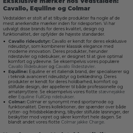
Eksklusive mærker hos Vedstalden:
Cavallo, Equiline og Colmar
Vedstalden er stolt af at tilbyde produkter fra nogle af de
mest anerkendte mærker inden for ridesporten. Vi har
udvalgt disse brands for deres kvalitet, design og
funktionalitet, der opfylder de højeste standarder.
Cavallo rideudstyr
:
Cavallo er kendt for deres eksklusive
rideudstyr, som kombinerer klassisk elegance med
moderne innovation. Deres produkter, herunder
ridestøvler og ridebukser, er designet til at give optimal
komfort og ydeevne. Se eksempelvis vores populære
Cavallo Ridebukser
og
Cavallo Ridestøvler
.
Equiline
:
Equiline er et italiensk brand, der specialiserer sig
i teknisk avanceret rideudstyr og beklædning. Deres
produkter er kendt for deres holdbarhed, komfort og
stilfulde design, der appellerer til både professionelle og
amatørryttere. Se eksempelvis vores flotte
stævnejakke
eller
Equiline FullGrip ridebukser
.
Colmar
:
Colmar er synonymt med sportsmode og
funktionalitet. Deres kollektioner, der spænder over både
rytter- og fritidsbeklædning, tilbyder stilfulde løsninger, der
beskytter mod vejret og sikrer komfort hele dagen. Se
blandt andet vores flotte
Colmar jakke Charge
.