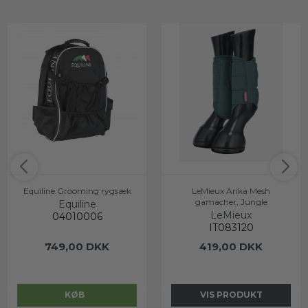
Equiline Grooming rygsæk
LeMieux Arika Mesh
gamacher, Jungle
Equiline
LeMieux
04010006
IT083120
749,00 DKK
419,00 DKK
KØB
VIS PRODUKT