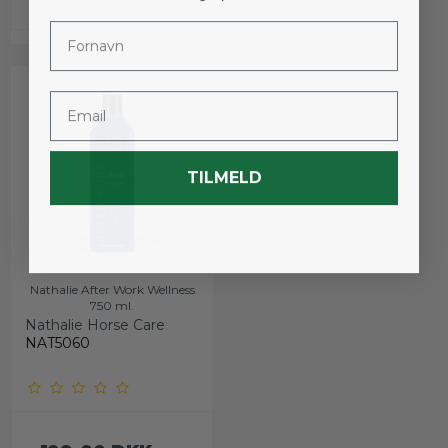
Fornavn
Email
TILMELD
Nathalie After Work Wellness
750 ml.
Nathalie Horse Care
NAT5060