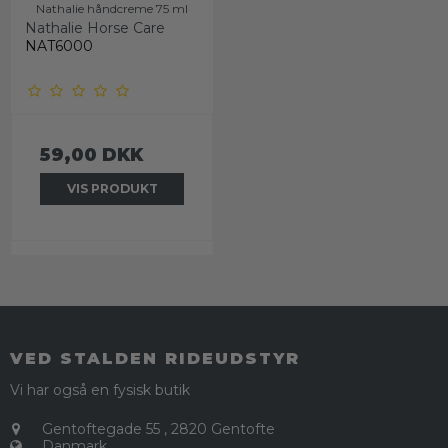
Nathalie håndcreme 75 ml
Nathalie Horse Care
NAT6000
59,00 DKK
VIS PRODUKT
VED STALDEN RIDEUDSTYR
Vi har også en fysisk butik
Gentoftegade 55
,
2820 Gentofte
Danmark