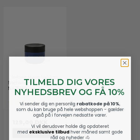
Nathalie Mouth Fix 50 ml.
TILMELD DIG VORES
Nathalie Horse Care
NAT5130
NYHEDSBREV OG FÅ 10%
Vi sender dig en personlig
rabatkode på 10%
,
som du kan bruge på hele webshoppen - gælder
også på i forvejen nedsatte varer.
129,00 DKK
Vi vil derudover holde dig opdateret
med
eksklusive tilbud
hver måned samt gode
VIS PRODUKT
råd og nyheder 🐴