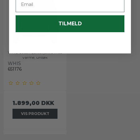
TILMELD
WHIS Coach quiltet jakke med
varme, unisex
WHIS
651176
1.899,00 DKK
VIS PRODUKT