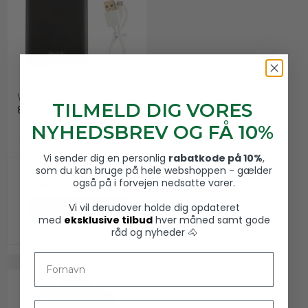
WHIS Powerbank Long Life
WHIS
TILMELD DIG VORES
806074
NYHEDSBREV OG FÅ 10%
Vi sender dig en personlig
rabatkode på 10%
,
som du kan bruge på hele webshoppen - gælder
også på i forvejen nedsatte varer.
265,00 DKK
Vi vil derudover holde dig opdateret
VIS PRODUKT
med
eksklusive tilbud
hver måned samt gode
råd og nyheder 🐴
Fornavn
Email