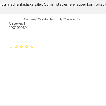
 og med fantastiske såler. Gummistøvlerne er super komfortable 
Gateway1 Woodwalker Lady 11" 4mm, Sort
Gateway1
100101069