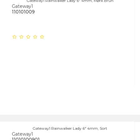
Gateway1 Rainwalker Lady 6" 4mm, Mørk Brun
Gateway1
110101009
Gateway1 Rainwalker Lady 6" 4mm, Sort
Gateway1
11010100901