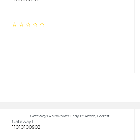
Gateway1 Rainwalker Lady 6" 4mm, Forrest
Gateway1
11010100902