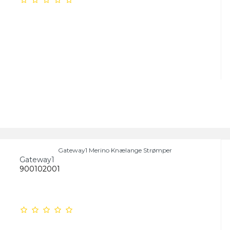
Gateway1 Merino Knælange Strømper
Gateway1
900102001