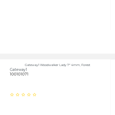
Gateway1 Woodwalker Lady 7" 4mm, Forest
Gateway1
100101071