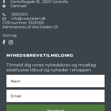
Gentoftegade 55
,
2820 Gentofte
Danmark
39303310
info@vedstalden.dk
CVR-nummer
:
33291353
Administreres af Ved Stalden I/S
Sitemap
NYHEDSBREVSTILMELDING
Tilmeld dig vores nyhedsbrev og modtag
eksklusive tilbud og nyheder i shoppen.
Fornavn
Email