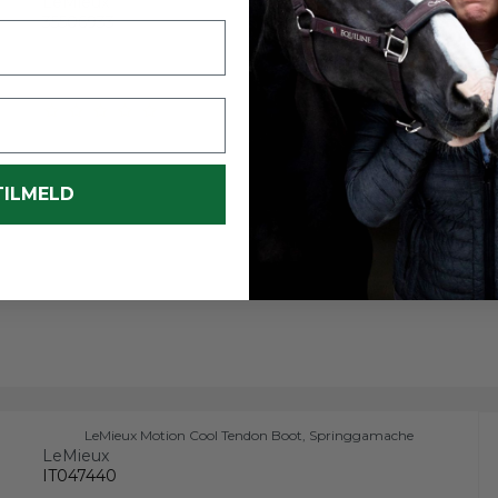
LeMieux
35506933
TILMELD
LeMieux Motion Cool Tendon Boot, Springgamache
LeMieux
IT047440