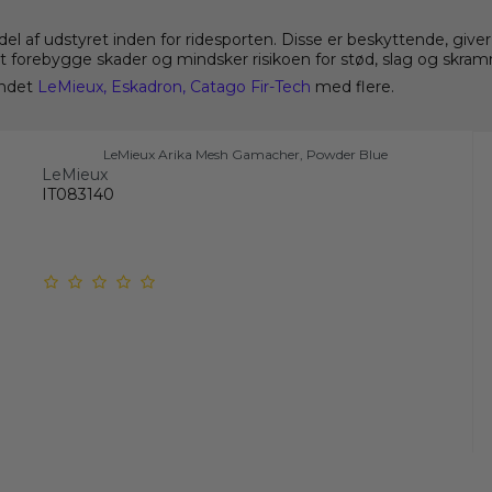
l af udstyret inden for ridesporten. Disse er beskyttende, giver
at forebygge skader og mindsker risikoen for stød, slag og skra
andet
LeMieux
,
Eskadron
,
Catago Fir-Tech
med flere.
LeMieux Arika Mesh Gamacher, Powder Blue
LeMieux
IT083140