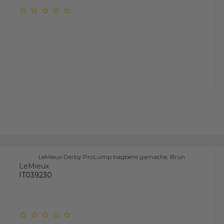
LeMieux Derby ProLump bagbens gamache, Brun
LeMieux
IT039230