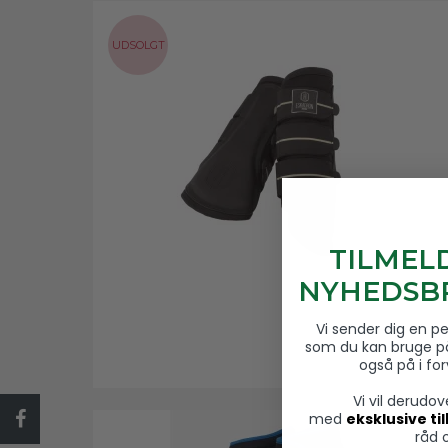
UDSOLGT
TILMEL
NYHEDSBR
Vi sender dig en p
som du kan bruge p
også på i fo
Vi vil derudo
med
eksklusive ti
råd 