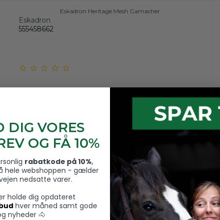
Eskadron Heritage Mesh Gamacher
Eskadron
555458662
D DIG VORES
EV OG FÅ 10%
ersonlig
rabatkode på 10%
,
å hele webshoppen - gælder
rvejen nedsatte varer.
ver holde dig opdateret
lbud
hver måned samt gode
LeMieux ProIce Freeze Boots, Kølegamacher
og nyheder 🐴