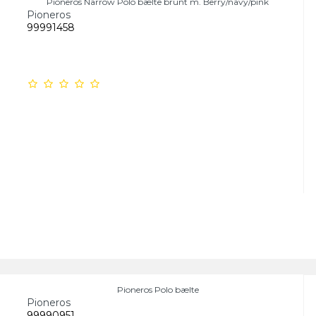
Pioneros Narrow Polo bælte brunt m. Berry/navy/pink
Pioneros
99991458
Pioneros Polo bælte
Pioneros
99990951