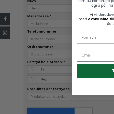
som du kan bruge p
Navn
også på i fo
Vi vil derudo
Mailadresse
*
med
eksklusive ti
råd 
Telefonnummer
Fornavn
Ordrenummer
Email
Fortryd hele ordren?
*
Ja
Nej
Produkter der fortrydes