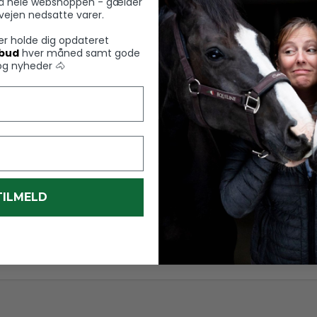
å hele webshoppen - gælder
rvejen nedsatte varer.
ver holde dig opdateret
lbud
hver måned samt gode
og nyheder 🐴
TILMELD