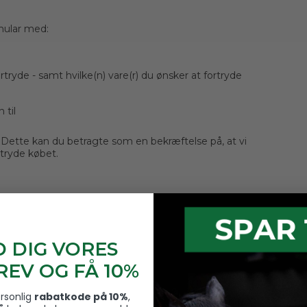
mular med:
yde - samt hvilke(n) vare(r) du ønsker at fortryde
 til
 Dette kan du betragte som en bekræftelse på, at vi
tryde købet.
D DIG VORES
EV OG FÅ 10%
ersonlig
rabatkode på 10%
,