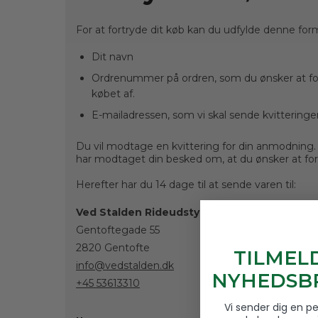
For at fortryde dit køb kan du udfylde denne for
Dit navn
Ordrenummer på ordren, som du ønsker at fortr
købet af.
E-mailadressen, som vi skal sende kvitteringen
Du vil modtage en kvittering for din anmodning.
har modtaget din besked om, at du ønsker at for
Herefter har du 14 dage til at sende varen til:
Ved Stalden Rideudstyr
Gentoftegade 55
2820 Gentofte
TILMEL
info@vedstalden.dk
NYHEDSBR
+45 53613310
Vi sender dig en p