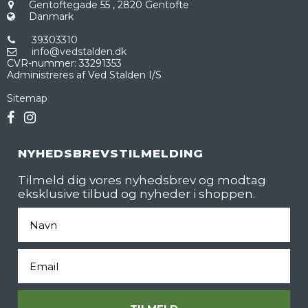
Gentoftegade 55
,
2820 Gentofte
Danmark
39303310
info@vedstalden.dk
CVR-nummer
:
33291353
Administreres af Ved Stalden I/S
Sitemap
NYHEDSBREVSTILMELDING
Tilmeld dig vores nyhedsbrev og modtag
eksklusive tilbud og nyheder i shoppen.
Fornavn
Email