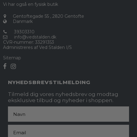
Vi har også en fysisk butik
Gentoftegade 55
,
2820 Gentofte
Danmark
39303310
info@vedstalden.dk
CVR-nummer
:
33291353
Administreres af Ved Stalden I/S
Sitemap
NYHEDSBREVSTILMELDING
Tilmeld dig vores nyhedsbrev og modtag
eksklusive tilbud og nyheder i shoppen.
Fornavn
Email