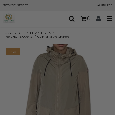
T
FRI FRAGT
OVER 500,-
0
Forside
/
Shop
/
TIL RYTTEREN
/
Ridejakker & Overtøj
/
Colmar jakke Charge
-40%