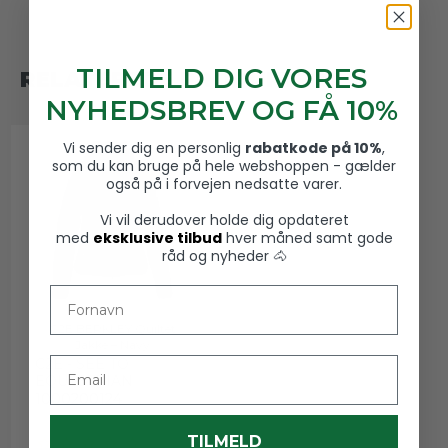
TILMELD DIG VORES
RELATEREDE PRODUKTER
NYHEDSBREV OG FÅ 10%
Vi sender dig en personlig
rabatkode på 10%
,
som du kan bruge på hele webshoppen - gælder
også på i forvejen nedsatte varer.
Vi vil derudover holde dig opdateret
med
eksklusive tilbud
hver måned samt gode
råd og nyheder 🐴
Fornavn
C2E BERKLEY Quiltet
Jakke – Navy
Email
C2E - SEE TO
EQUESTRIAN
1000200124
TILMELD