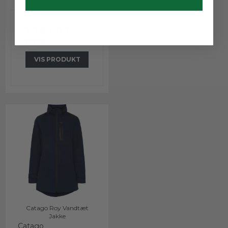
1.289,00
DKK
VIS PRODUKT
Catago Roy Vandtæt
Jakke
Catago