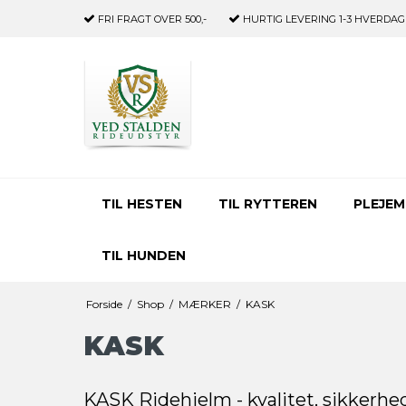
FRI FRAGT
OVER 500,-
HURTIG LEVERING
1-3 HVERDAG
TIL HESTEN
TIL RYTTEREN
PLEJEM
TIL HUNDEN
Forside
/
Shop
/
MÆRKER
/
KASK
KASK
KASK Ridehjelm - kvalitet, sikkerhed