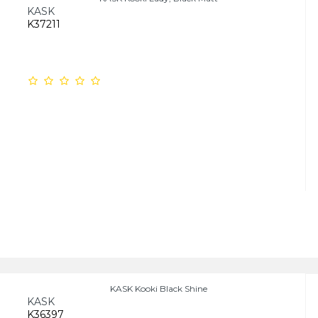
KASK
K37211
KASK Kooki Black Shine
KASK
K36397