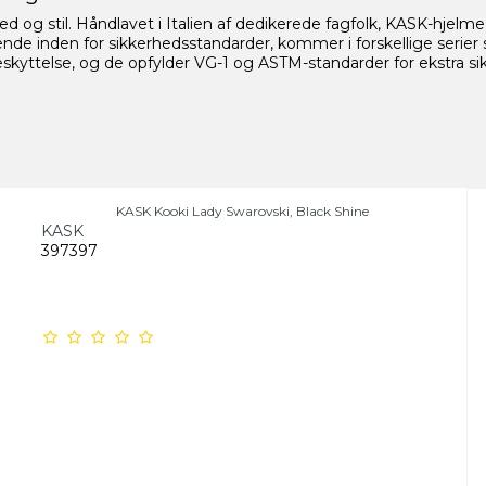
d og stil. Håndlavet i Italien af dedikerede fagfolk, KASK-hjelme 
edende inden for sikkerhedsstandarder, kommer i forskellige ser
ttelse, og de opfylder VG-1 og ASTM-standarder for ekstra sik
KASK Kooki Lady Swarovski, Black Shine
KASK
397397