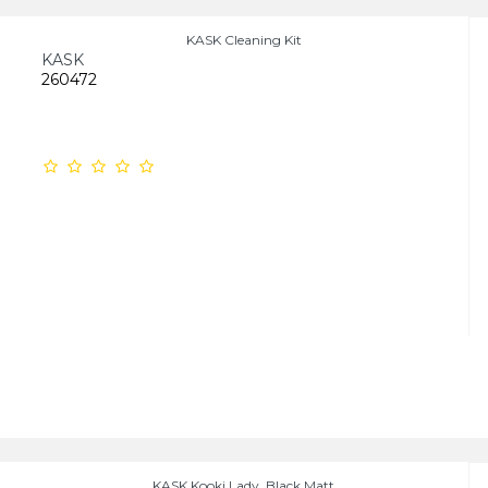
KASK Cleaning Kit
KASK
260472
KASK Kooki Lady, Black Matt