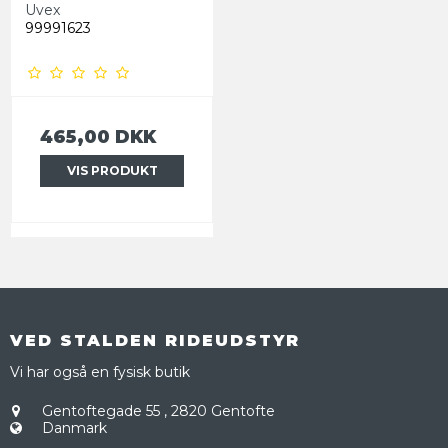
Uvex
99991623
465,00 DKK
VIS PRODUKT
VED STALDEN RIDEUDSTYR
Vi har også en fysisk butik
Gentoftegade 55
,
2820 Gentofte
Danmark