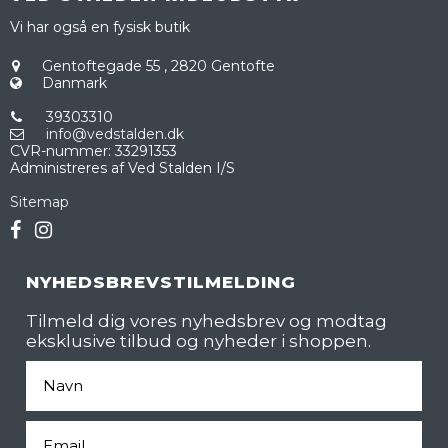
Vi har også en fysisk butik
Gentoftegade 55
,
2820 Gentofte
Danmark
39303310
info@vedstalden.dk
CVR-nummer
:
33291353
Administreres af Ved Stalden I/S
Sitemap
NYHEDSBREVSTILMELDING
Tilmeld dig vores nyhedsbrev og modtag
eksklusive tilbud og nyheder i shoppen.
Fornavn
Email