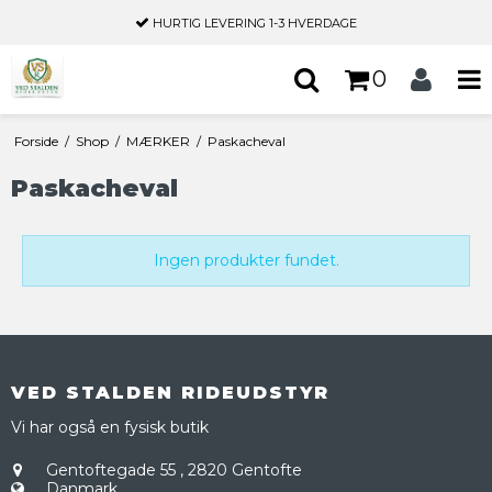
HURTIG LEVERING
1-3 HVERDAGE
0
Forside
/
Shop
/
MÆRKER
/
Paskacheval
Paskacheval
Ingen produkter fundet.
VED STALDEN RIDEUDSTYR
Vi har også en fysisk butik
Gentoftegade 55
,
2820 Gentofte
Danmark