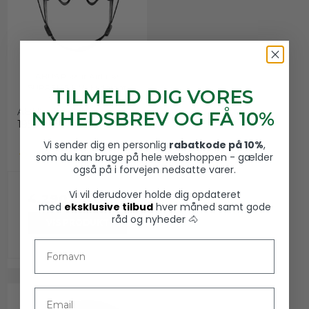
ABUS Pikeur AirLuxe
SUPREME L.V., Midnight
TILMELD DIG VORES
Navy/ Rosegold
ABUS PIKEUR
NYHEDSBREV OG FÅ 10%
195000600391
Vi sender dig en personlig
rabatkode på 10%
,
som du kan bruge på hele webshoppen - gælder
også på i forvejen nedsatte varer.
Vi vil derudover holde dig opdateret
4.290,00 DKK
med
eksklusive tilbud
hver måned samt gode
råd og nyheder 🐴
VIS PRODUKT
Fornavn
Email