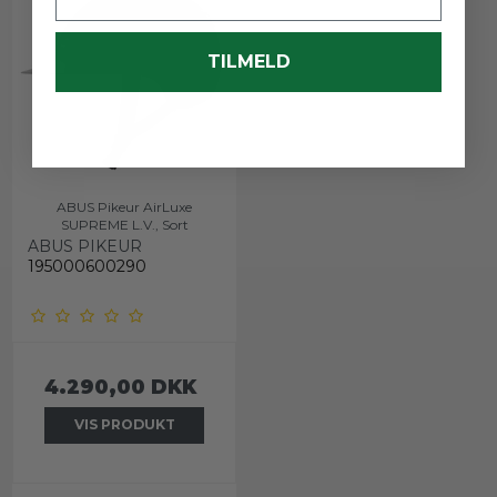
TILMELD
ABUS Pikeur AirLuxe
SUPREME L.V., Sort
ABUS PIKEUR
195000600290
4.290,00 DKK
VIS PRODUKT