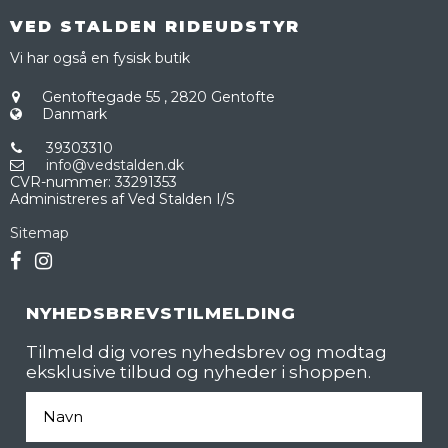
VED STALDEN RIDEUDSTYR
Vi har også en fysisk butik
Gentoftegade 55
,
2820 Gentofte
Danmark
39303310
info@vedstalden.dk
CVR-nummer
:
33291353
Administreres af Ved Stalden I/S
Sitemap
NYHEDSBREVSTILMELDING
Tilmeld dig vores nyhedsbrev og modtag
eksklusive tilbud og nyheder i shoppen.
Fornavn