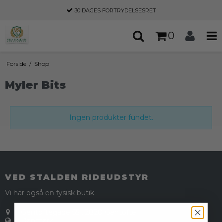
30 DAGES
FORTRYDELSESRET
0
Forside
/
Shop
Myler Bits
Ingen produkter fundet.
VED STALDEN RIDEUDSTYR
Vi har også en fysisk butik
Gentoftegade 55
,
2820 Gentofte
Danmark