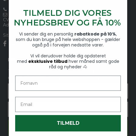
39303310
TILMELD DIG VORES
info@vedstalden.dk
CVR-nummer
:
33291353
NYHEDSBREV OG FÅ 10%
Administreres af Ved Stalden I/S
Vi sender dig en personlig
rabatkode på 10%
,
Sitemap
som du kan bruge på hele webshoppen - gælder
også på i forvejen nedsatte varer.
Vi vil derudover holde dig opdateret
NYHEDSBREVSTILMELDING
med
eksklusive tilbud
hver måned samt gode
råd og nyheder 🐴
Tilmeld dig vores nyhedsbrev og modtag
eksklusive tilbud og nyheder i shoppen.
Fornavn
Fornavn
Email
Email
TILMELD
TILMELD