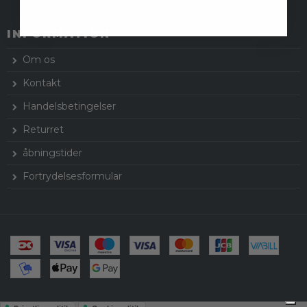
INFORMATION
Om os
Kontakt
Handelsbetingelser
Returret
åbningstider
Fortrydelsesformular