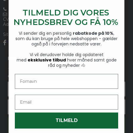
39303310
TILMELD DIG VORES
info@vedstalden.dk
CVR-nummer
:
33291353
NYHEDSBREV OG FÅ 10%
Administreres af Ved Stalden I/S
Vi sender dig en personlig
rabatkode på 10%
,
Sitemap
som du kan bruge på hele webshoppen - gælder
også på i forvejen nedsatte varer.
Vi vil derudover holde dig opdateret
NYHEDSBREVSTILMELDING
med
eksklusive tilbud
hver måned samt gode
råd og nyheder 🐴
Tilmeld dig vores nyhedsbrev og modtag
eksklusive tilbud og nyheder i shoppen.
Fornavn
Fornavn
Email
Email
TILMELD
TILMELD