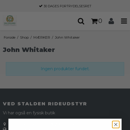
30 DAGES
FORTRYDELSESRET
0
Forside
/
Shop
/
MÆRKER
/
John Whitaker
John Whitaker
Ingen produkter fundet.
VED STALDEN RIDEUDSTYR
Vi har også en fysisk butik
Gentoftegade 55
,
2820 Gentofte
Danmark