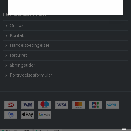
INFORMATION
Om os
Kontakt
Handelsbetingelser
Returret
åbningstider
Fortrydelsesformular