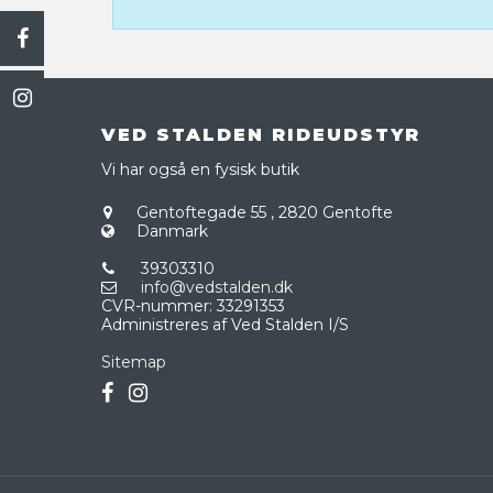
VED STALDEN RIDEUDSTYR
Vi har også en fysisk butik
Gentoftegade 55
,
2820 Gentofte
Danmark
39303310
info@vedstalden.dk
CVR-nummer
:
33291353
Administreres af Ved Stalden I/S
Sitemap