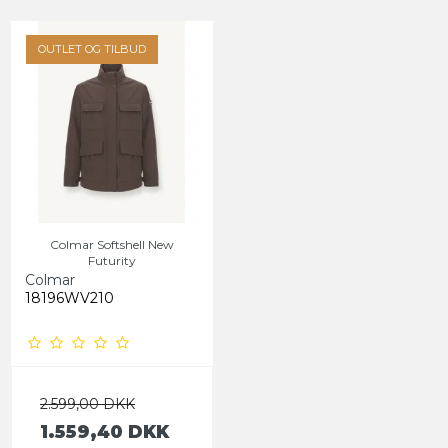
OUTLET OG TILBUD
Colmar Softshell New
Futurity
Colmar
18196WV210
2.599,00 DKK
1.559,40 DKK