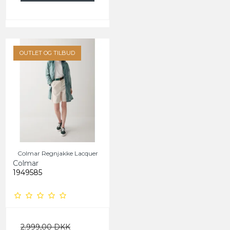
OUTLET OG TILBUD
Colmar Regnjakke Lacquer
Colmar
1949585
2.999,00 DKK