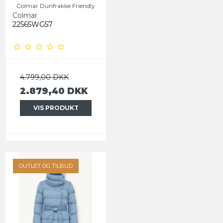
Colmar Dunfrakke Friendly
Colmar
22565WG57
4.799,00 DKK
2.879,40 DKK
VIS PRODUKT
OUTLET OG TILBUD