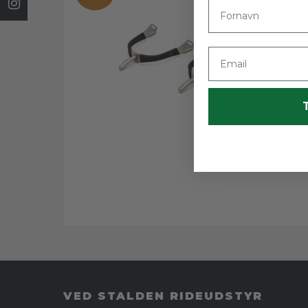
Fornavn
Email
VED STALDEN RIDEUDSTYR