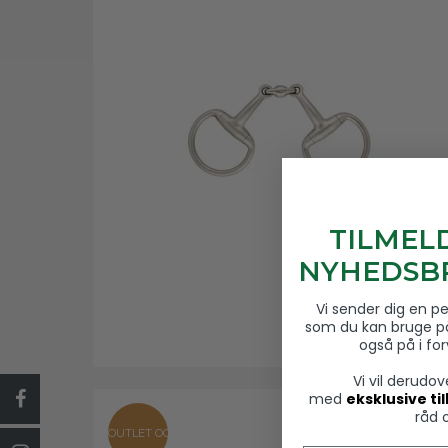
TILMEL
NYHEDSBR
Vi sender dig en p
som du kan bruge p
også på i fo
Vi vil derudo
med
eksklusive ti
råd 
OUTLET OG TILBUD