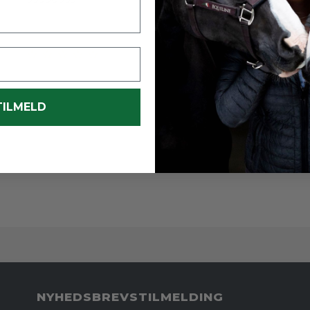
TILMELD
NYHEDSBREVSTILMELDING