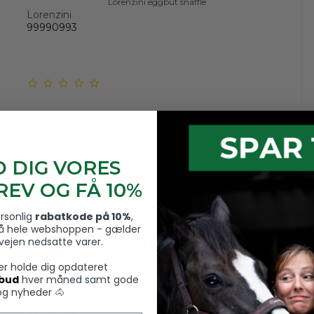
Lorenzini eggbut snaffle
Lorenzini
99990993
D DIG VORES
EV OG FÅ 10%
ersonlig
rabatkode på 10%
,
å hele webshoppen - gælder
rvejen nedsatte varer.
ver holde dig opdateret
lbud
hver måned samt gode
Lorenzini sporer med rund ende
og nyheder 🐴
Lorenzini
99990995