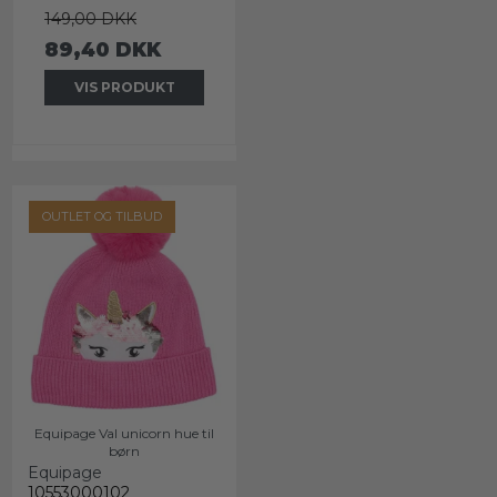
149,00 DKK
89,40 DKK
VIS PRODUKT
OUTLET OG TILBUD
Equipage Val unicorn hue til
børn
Equipage
10553000102