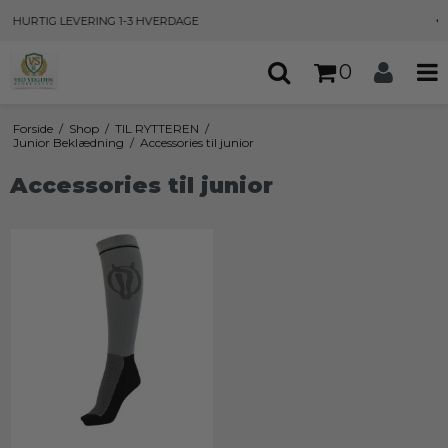
30 DAGES
FORTRYDELSESRET
0
Forside
/
Shop
/
TIL RYTTEREN
/
Junior Beklædning
/
Accessories til junior
Accessories til junior