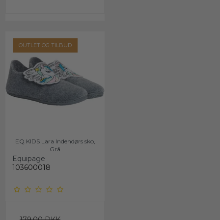
OUTLET OG TILBUD
EQ KIDS Lara Indendørs sko,
Grå
Equipage
103600018
179,00 DKK