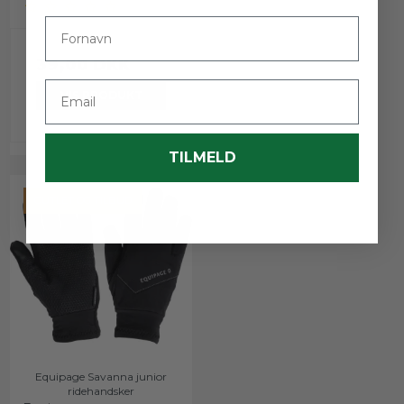
Fornavn
39,00 DKK
Email
VIS PRODUKT
TILMELD
OUTLET OG TILBUD
Equipage Savanna junior
ridehandsker