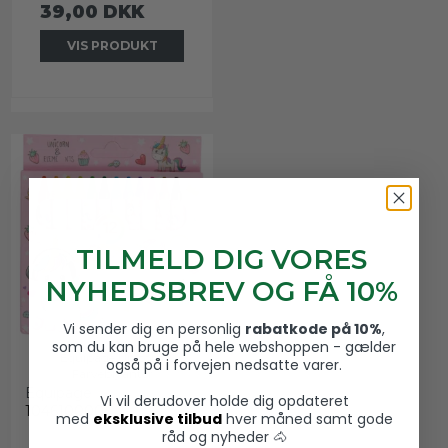
39,00 DKK
VIS PRODUKT
TILMELD DIG VORES
NYHEDSBREV OG FÅ 10%
Vi sender dig en personlig
rabatkode på 10%
,
som du kan bruge på hele webshoppen - gælder
Equipage Unicorn
også på i forvejen nedsatte varer.
Farveblyanter
Equipage
Vi vil derudover holde dig opdateret
104610000
med
eksklusive tilbud
hver måned samt gode
råd og nyheder 🐴