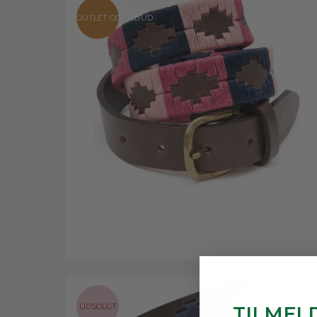
OUTLET OG TILBUD
UDSOLGT
TILMEL