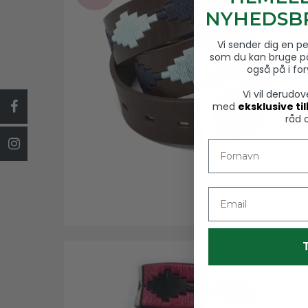
NYHEDSBR
Vi sender dig en p
som du kan bruge p
også på i fo
Vi vil derudo
med
eksklusive ti
råd 
Fornavn
Email