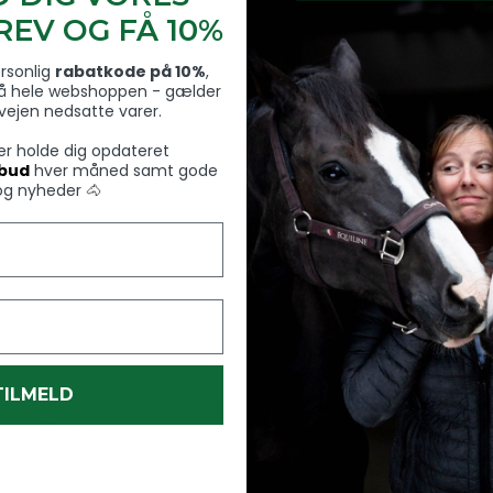
EV OG FÅ 10%
ersonlig
rabatkode på 10%
,
å hele webshoppen - gælder
rvejen nedsatte varer.
ver holde dig opdateret
lbud
hver måned samt gode
og nyheder 🐴
TILMELD
Pioneros Narrow Polo bælte
Pioneros
99990952