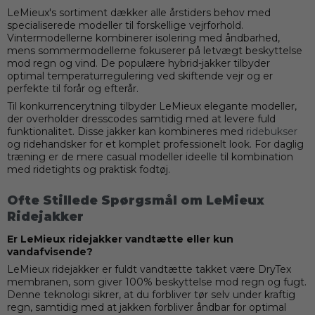
LeMieux's sortiment dækker alle årstiders behov med
specialiserede modeller til forskellige vejrforhold.
Vintermodellerne kombinerer isolering med åndbarhed,
mens sommermodellerne fokuserer på letvægt beskyttelse
mod regn og vind. De populære hybrid-jakker tilbyder
optimal temperaturregulering ved skiftende vejr og er
perfekte til forår og efterår.
Til konkurrencerytning tilbyder LeMieux elegante modeller,
der overholder dresscodes samtidig med at levere fuld
funktionalitet. Disse jakker kan kombineres med
ridebukser
og ridehandsker for et komplet professionelt look. For daglig
træning er de mere casual modeller ideelle til kombination
med ridetights og praktisk fodtøj.
Ofte Stillede Spørgsmål om LeMieux
Ridejakker
Er LeMieux ridejakker vandtætte eller kun
vandafvisende?
LeMieux ridejakker er fuldt vandtætte takket være DryTex
membranen, som giver 100% beskyttelse mod regn og fugt.
Denne teknologi sikrer, at du forbliver tør selv under kraftig
regn, samtidig med at jakken forbliver åndbar for optimal