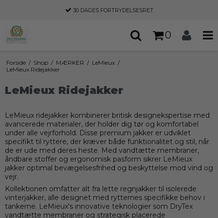
30 DAGES
FORTRYDELSESRET
0
Forside
/
Shop
/
MÆRKER
/
LeMieux
/
LeMieux Ridejakker
LeMieux Ridejakker
LeMieux ridejakker kombinerer britisk designekspertise med
avancerede materialer, der holder dig tør og komfortabel
under alle vejrforhold. Disse premium jakker er udviklet
specifikt til ryttere, der kræver både funktionalitet og stil, når
de er ude med deres heste. Med vandtætte membraner,
åndbare stoffer og ergonomisk pasform sikrer LeMieux
jakker optimal bevægelsesfrihed og beskyttelse mod vind og
vejr.
Kollektionen omfatter alt fra lette regnjakker til isolerede
vinterjakker, alle designet med rytternes specifikke behov i
tankerne. LeMieux's innovative teknologier som DryTex
vandtætte membraner og strategisk placerede