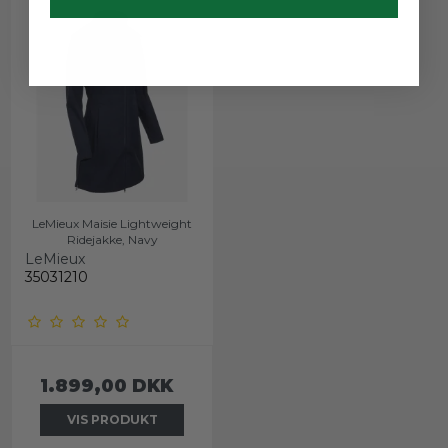
LeMieux Maisie Lightweight
Ridejakke, Navy
LeMieux
35031210
1.899,00 DKK
VIS PRODUKT