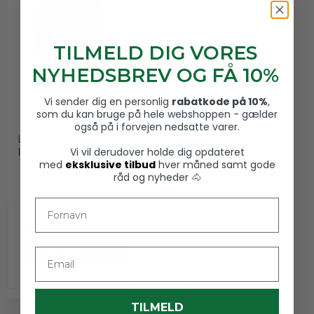
TILMELD DIG VORES
NYHEDSBREV OG FÅ 10%
Vi sender dig en personlig
rabatkode på 10%
,
som du kan bruge på hele webshoppen - gælder
LeMieux Isla vandtæt
også på i forvejen nedsatte varer.
ridejakke, Navy
LeMieux
Vi vil derudover holde dig opdateret
IT040620
med
eksklusive tilbud
hver måned samt gode
råd og nyheder 🐴
Fornavn
1.149,00 DKK
Email
VIS PRODUKT
TILMELD