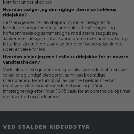
komfort under aktivitet.
Hvordan vælger jeg den rigtige størrelse LeMieux
ridejakke?
LeMieux jakker har en shaped fit, der er designet til
kvindelige proportioner. Vi anbefaler at måle bryst- og
hofteomkreds og sammenligne med størrelsesguiden.
Jakkerne er designet til at kunne bæres over rideskjorter og
lette lag, så vælg en størrelse der giver bevægelsesfrihed
uden at være for løs.
Hvordan plejer jeg min LeMieux ridejakke for at bevare
vandtætheden?
Vask jakken i 30 grader med specialvaskemiddel til tekniske
tekstiler og undgå blødgører, som kan beskadige
membranen. Tørretumbl på lav varme hjælper med at
reaktivere den vandafvisende behandling. Påfør
imprægnering efter hver 10-15 vask for at opretholde optimal
vandtæthed og åndbarhed.
VED STALDEN RIDEUDSTYR