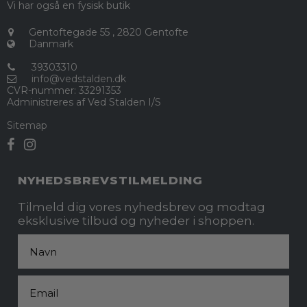
Vi har også en fysisk butik
Gentoftegade 55
,
2820 Gentofte
Danmark
39303310
info@vedstalden.dk
CVR-nummer
:
33291353
Administreres af Ved Stalden I/S
Sitemap
NYHEDSBREVSTILMELDING
Tilmeld dig vores nyhedsbrev og modtag
eksklusive tilbud og nyheder i shoppen.
Fornavn
Email