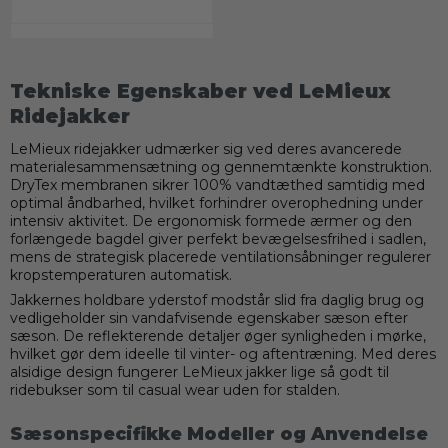
Tekniske Egenskaber ved LeMieux
Ridejakker
LeMieux ridejakker udmærker sig ved deres avancerede
materialesammensætning og gennemtænkte konstruktion.
DryTex membranen sikrer 100% vandtæthed samtidig med
optimal åndbarhed, hvilket forhindrer overophedning under
intensiv aktivitet. De ergonomisk formede ærmer og den
forlængede bagdel giver perfekt bevægelsesfrihed i sadlen,
mens de strategisk placerede ventilationsåbninger regulerer
kropstemperaturen automatisk.
Jakkernes holdbare yderstof modstår slid fra daglig brug og
vedligeholder sin vandafvisende egenskaber sæson efter
sæson. De reflekterende detaljer øger synligheden i mørke,
hvilket gør dem ideelle til vinter- og aftentræning. Med deres
alsidige design fungerer LeMieux jakker lige så godt til
ridebukser som til casual wear uden for stalden.
Sæsonspecifikke Modeller og Anvendelse