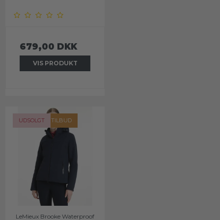
679,00 DKK
VIS PRODUKT
OUTLET OG TILBUD
UDSOLGT
LeMieux Brooke Waterproof