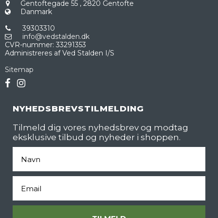
Gentoftegade 55
,
2820 Gentofte
Danmark
39303310
info@vedstalden.dk
CVR-nummer
:
33291353
Administreres af Ved Stalden I/S
Sitemap
NYHEDSBREVSTILMELDING
Tilmeld dig vores nyhedsbrev og modtag
eksklusive tilbud og nyheder i shoppen.
Fornavn
Email