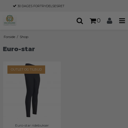
RYDELSESRET
FRI FRAGT
OVER
0
Forside
/
Shop
Euro-star
OUTLET OG TILBUD
Euro-star ridebukser