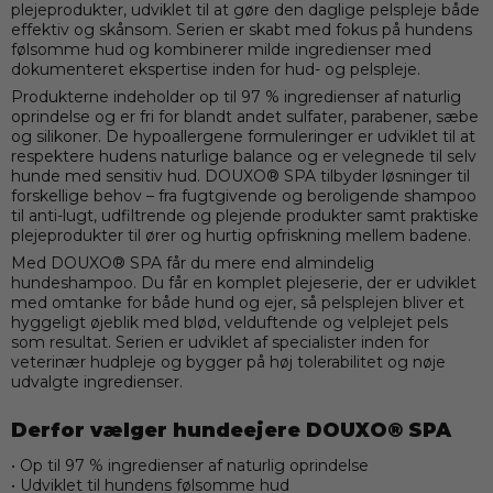
plejeprodukter, udviklet til at gøre den daglige pelspleje både
effektiv og skånsom. Serien er skabt med fokus på hundens
følsomme hud og kombinerer milde ingredienser med
dokumenteret ekspertise inden for hud- og pelspleje.
Produkterne indeholder op til 97 % ingredienser af naturlig
oprindelse og er fri for blandt andet sulfater, parabener, sæbe
og silikoner. De hypoallergene formuleringer er udviklet til at
respektere hudens naturlige balance og er velegnede til selv
hunde med sensitiv hud. DOUXO® SPA tilbyder løsninger til
forskellige behov – fra fugtgivende og beroligende shampoo
til anti-lugt, udfiltrende og plejende produkter samt praktiske
plejeprodukter til ører og hurtig opfriskning mellem badene.
Med DOUXO® SPA får du mere end almindelig
hundeshampoo. Du får en komplet plejeserie, der er udviklet
med omtanke for både hund og ejer, så pelsplejen bliver et
hyggeligt øjeblik med blød, velduftende og velplejet pels
som resultat. Serien er udviklet af specialister inden for
veterinær hudpleje og bygger på høj tolerabilitet og nøje
udvalgte ingredienser.
Derfor vælger hundeejere DOUXO® SPA
• Op til 97 % ingredienser af naturlig oprindelse
• Udviklet til hundens følsomme hud