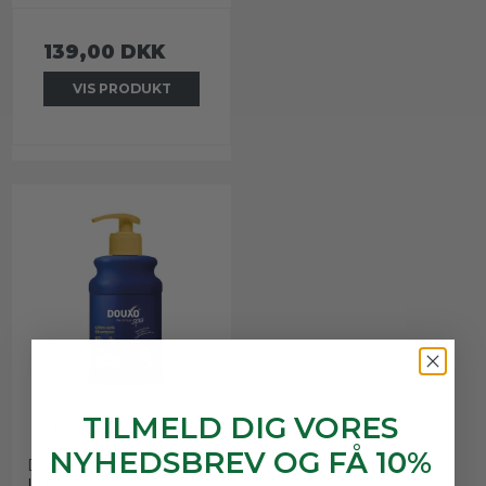
139,00 DKK
VIS PRODUKT
TILMELD DIG VORES
Douxo Spa Hydrating
HundeShampoo 250 ml
NYHEDSBREV OG FÅ 10%
Douxo Spa
LU3822