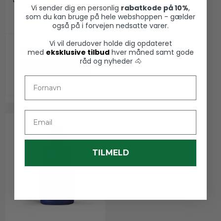
Vi sender dig en personlig
rabatkode på 10%
,
som du kan bruge på hele webshoppen - gælder
også på i forvejen nedsatte varer.
Vi vil derudover holde dig opdateret
med
eksklusive tilbud
hver måned samt gode
139,00 DKK
råd og nyheder 🐴
VIS PRODUKT
Fornavn
Email
TILMELD