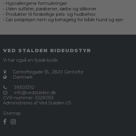
• Hypoallergene formuleringer
• Uden sulfater, parabener, sæbe og silikoner
• Produkter til forskellige pels- og hudbehov
• Gør pelsplejen nem og behagelig for både hund og ejer
VED STALDEN RIDEUDSTYR
Vi har også en fysisk butik
Gentoftegade 55
,
2820 Gentofte
Danmark
39303310
info@vedstalden.dk
CVR-nummer
:
33291353
Administreres af Ved Stalden I/S
Sitemap