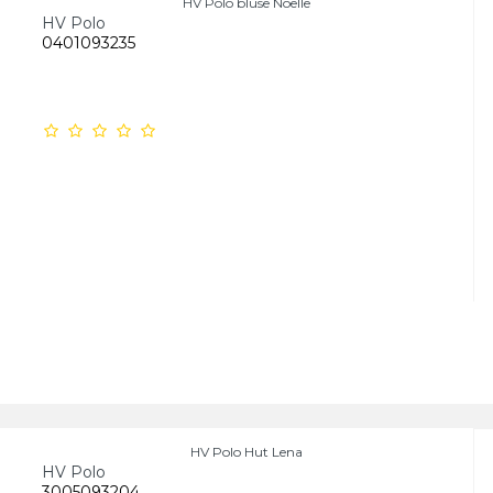
HV Polo bluse Noelle
HV Polo
0401093235
HV Polo Hut Lena
HV Polo
3005093204