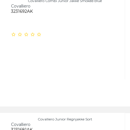
Covalliero Combi Junior Jakke Smoked Blue
Covalliero
3231692AK
Covalliero Junior Regnjakke Sort
Covalliero
3231681AK