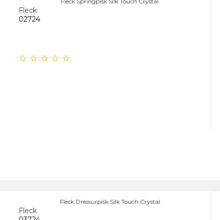
Fleck Springpisk Silk Touch Crystal
Fleck
02724
Fleck Dressurpisk Silk Touch Crystal
Fleck
03724