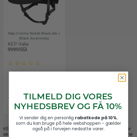
Kep Cromo Textile Black silk +
Black Swarovsky
KEP Italia
99991553
7.400,00 DKK
VIS PRODUKT
TILMELD DIG VORES
NYHEDSBREV OG FÅ 10%
Vi sender dig en personlig
rabatkode på 10%
,
som du kan bruge på hele webshoppen - gælder
også på i forvejen nedsatte varer.
KEP Italia ridehjelme repræsenterer det ultimative inden for
sikkerhed, komfort og stil inden for ridesporten. Disse hjelme