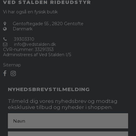
VED STALDEN RIDEUDSTYR
Vi har også en fysisk butik
Gentoftegade 55
,
2820 Gentofte
Danmark
39303310
info@vedstalden.dk
CVR-nummer
:
33291353
Administreres af Ved Stalden I/S
Sitemap
NYHEDSBREVSTILMELDING
Tilmeld dig vores nyhedsbrev og modtag
eksklusive tilbud og nyheder i shoppen.
Fornavn
Email