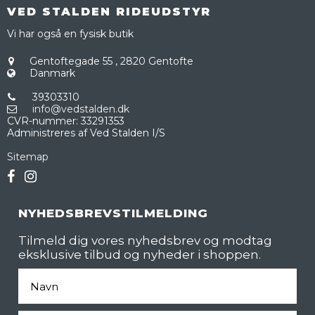
VED STALDEN RIDEUDSTYR
Vi har også en fysisk butik
Gentoftegade 55
,
2820 Gentofte
Danmark
39303310
info@vedstalden.dk
CVR-nummer
:
33291353
Administreres af Ved Stalden I/S
Sitemap
NYHEDSBREVSTILMELDING
Tilmeld dig vores nyhedsbrev og modtag
eksklusive tilbud og nyheder i shoppen.
Fornavn