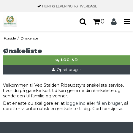
HURTIG LEVERING
1-3 HVERDAGE
0
Forside
/
Ønskeliste
Ønskeliste
LOG IND
Opret bruger
Velkommen til Ved Stalden Rideudstyrs ønskeliste service,
hvor du på ganske kort tid kan gemme din ønskeliste og
sende den til familie og venner.
Det eneste du skal gøre er, at
logge ind
eller
få en bruger
, så
opretter vi automatisk en ønskeliste til dig. God fornøjelse.