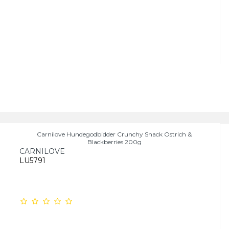
Carnilove Hundegodbidder Crunchy Snack Ostrich &
Blackberries 200g
CARNILOVE
LU5791