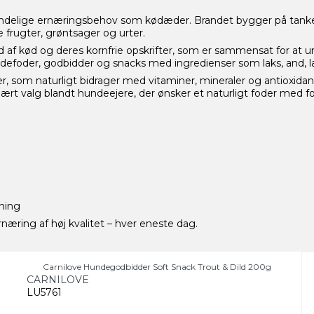
rindelige ernæringsbehov som kødæder. Brandet bygger på tanke
frugter, grøntsager og urter.
ld af kød og deres kornfrie opskrifter, som er sammensat for at 
foder, godbidder og snacks med ingredienser som laks, and, lam,
r, som naturligt bidrager med vitaminer, mineraler og antioxidan
lært valg blandt hundeejere, der ønsker et naturligt foder med
ning
ernæring af høj kvalitet – hver eneste dag.
Carnilove Hundegodbidder Soft Snack Trout & Dild 200g
CARNILOVE
LU5761