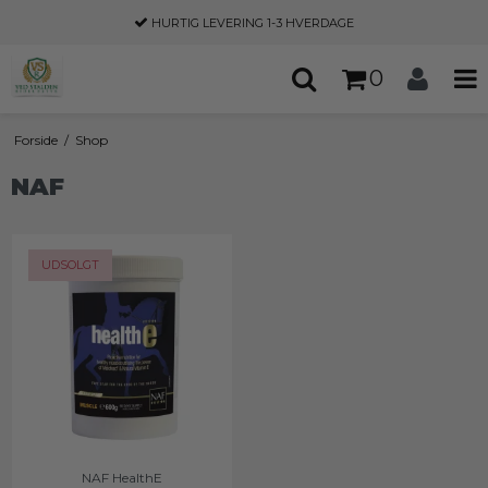
RTIG LEVERING
1-3 HVERDAGE
30 D
0
Forside
/
Shop
NAF
UDSOLGT
NAF HealthE