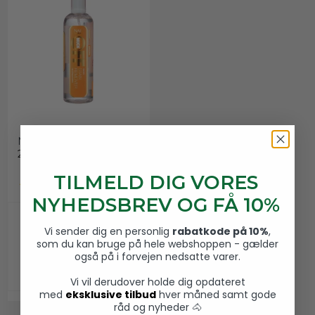
NAF Muck Off
NAF
21800262
TILMELD DIG VORES
NYHEDSBREV OG FÅ 10%
159,00 DKK
Vi sender dig en personlig
rabatkode på 10%
,
som du kan bruge på hele webshoppen - gælder
VIS PRODUKT
også på i forvejen nedsatte varer.
Vi vil derudover holde dig opdateret
med
eksklusive tilbud
hver måned samt gode
råd og nyheder 🐴