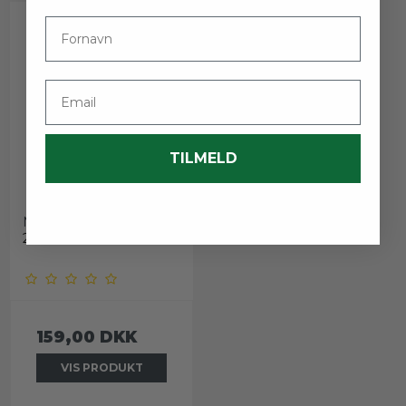
Fornavn
Email
TILMELD
NAF Shine On
NAF
21800260
159,00 DKK
VIS PRODUKT