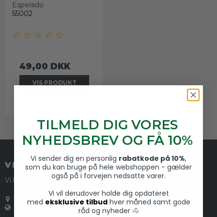
Esperado
55002
49,00 DKK
VIS PRODUKT
TILMELD DIG VORES
NYHEDSBREV OG FÅ 10%
Vi sender dig en personlig
rabatkode på 10%
,
VED STALDEN RIDEUDSTYR
som du kan bruge på hele webshoppen - gælder
også på i forvejen nedsatte varer.
Vi har også en fysisk butik
Vi vil derudover holde dig opdateret
Gentoftegade 55
,
2820 Gentofte
med
eksklusive tilbud
hver måned samt gode
Danmark
råd og nyheder 🐴