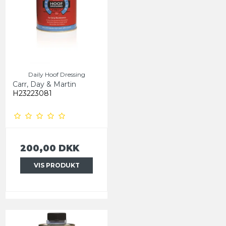
Daily Hoof Dressing
Carr, Day & Martin
H23223081
200,00 DKK
VIS PRODUKT
TILMELD DIG VORES
NYHEDSBREV OG FÅ 10%
Vi sender dig en personlig
rabatkode på 10%
, som du