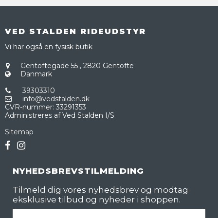
VED STALDEN RIDEUDSTYR
Vi har også en fysisk butik
Gentoftegade 55
,
2820 Gentofte
Danmark
39303310
info@vedstalden.dk
CVR-nummer
:
33291353
Administreres af Ved Stalden I/S
Sitemap
NYHEDSBREVSTILMELDING
Tilmeld dig vores nyhedsbrev og modtag
eksklusive tilbud og nyheder i shoppen.
Fornavn