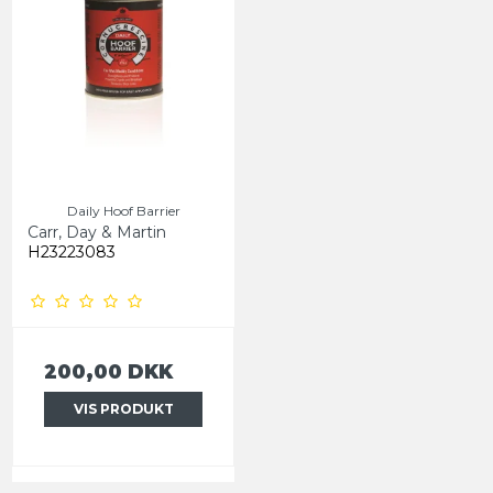
kan bruge på hele webshoppen - gælder også på i
forvejen nedsatte varer.
Vi vil derudover holde dig opdateret med
eksklusive
tilbud
hver måned samt gode råd og nyheder 🐴
Fornavn
Email
Daily Hoof Barrier
Carr, Day & Martin
H23223083
TILMELD
200,00 DKK
VIS PRODUKT