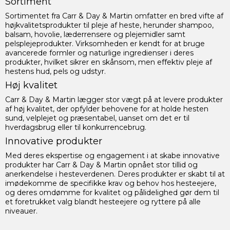
Sortiment
Sortimentet fra Carr & Day & Martin omfatter en bred vifte af
højkvalitetsprodukter til pleje af heste, herunder shampoo,
balsam, hovolie, læderrensere og plejemidler samt
pelsplejeprodukter. Virksomheden er kendt for at bruge
avancerede formler og naturlige ingredienser i deres
produkter, hvilket sikrer en skånsom, men effektiv pleje af
hestens hud, pels og udstyr.
Høj kvalitet
Carr & Day & Martin lægger stor vægt på at levere produkter
af høj kvalitet, der opfylder behovene for at holde hesten
sund, velplejet og præsentabel, uanset om det er til
hverdagsbrug eller til konkurrencebrug.
Innovative produkter
Med deres ekspertise og engagement i at skabe innovative
produkter har Carr & Day & Martin opnået stor tillid og
anerkendelse i hesteverdenen. Deres produkter er skabt til at
imødekomme de specifikke krav og behov hos hesteejere,
og deres omdømme for kvalitet og pålidelighed gør dem til
et foretrukket valg blandt hesteejere og ryttere på alle
niveauer.