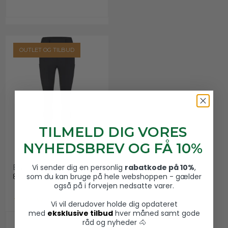
OUTLET OG TILBUD
TILMELD DIG VORES
NYHEDSBREV OG FÅ 10%
Eskadron Vinter Ridetights
Cosy, Sort
Vi sender dig en personlig
rabatkode på 10%
,
Eskadron
som du kan bruge på hele webshoppen - gælder
852057181290
også på i forvejen nedsatte varer.
Vi vil derudover holde dig opdateret
med
eksklusive tilbud
hver måned samt gode
råd og nyheder 🐴