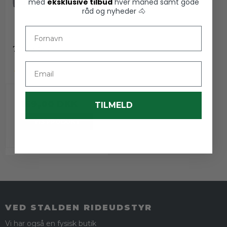
med
eksklusive tilbud
hver måned samt gode
råd og nyheder 🐴
Fornavn
Mordax W3/8 17mm
746113-017
Email
169,00 DKK
TILMELD
VIS PRODUKT
VED STALDEN RIDEUDSTYR
Vi har også en fysisk butik