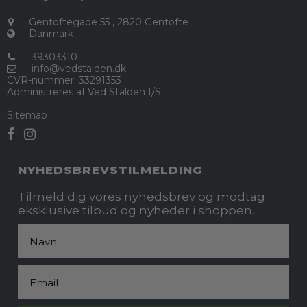
Gentoftegade 55
,
2820 Gentofte
Danmark
39303310
info@vedstalden.dk
CVR-nummer
:
33291353
Administreres af Ved Stalden I/S
Sitemap
NYHEDSBREVSTILMELDING
Tilmeld dig vores nyhedsbrev og modtag
eksklusive tilbud og nyheder i shoppen.
Fornavn
Email