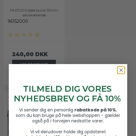
FASTUDS blød bund 13mm,
selvskærende
96152000
240,00 DKK
VIS PRODUKT
TILMELD DIG VORES
NYHEDSBREV OG FÅ 10%
Vi sender dig en personlig
rabatkode på 10%
,
som du kan bruge på hele webshoppen - gælder
også på i forvejen nedsatte varer.
Vi vil derudover holde dig opdateret