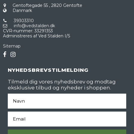
Gentoftegade 55
,
2820 Gentofte
Danmark
39303310
info@vedstalden.dk
CVR-nummer
:
33291353
Administreres af Ved Stalden I/S
Sitemap
NYHEDSBREVSTILMELDING
Tilmeld dig vores nyhedsbrev og modtag
eksklusive tilbud og nyheder i shoppen.
Fornavn
Email