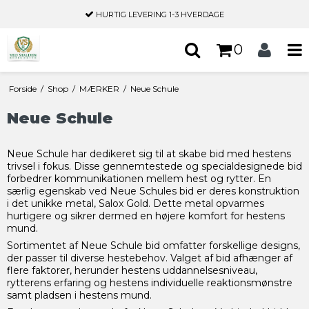
HURTIG LEVERING
1-3 HVERDAGE
0
Forside
/
Shop
/
MÆRKER
/
Neue Schule
Neue Schule
Neue Schule har dedikeret sig til at skabe bid med hestens
trivsel i fokus. Disse gennemtestede og specialdesignede bid
forbedrer kommunikationen mellem hest og rytter. En
særlig egenskab ved Neue Schules bid er deres konstruktion
i det unikke metal, Salox Gold. Dette metal opvarmes
hurtigere og sikrer dermed en højere komfort for hestens
mund.
Sortimentet af Neue Schule bid omfatter forskellige designs,
der passer til diverse hestebehov. Valget af bid afhænger af
flere faktorer, herunder hestens uddannelsesniveau,
rytterens erfaring og hestens individuelle reaktionsmønstre
samt pladsen i hestens mund.