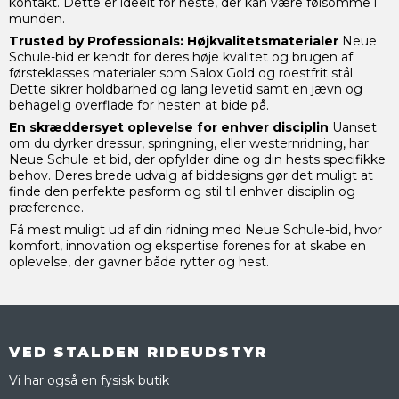
kontakt. Dette er ideelt for heste, der kan være følsomme i
munden.
Trusted by Professionals: Højkvalitetsmaterialer
Neue
Schule-bid er kendt for deres høje kvalitet og brugen af
førsteklasses materialer som Salox Gold og roestfrit stål.
Dette sikrer holdbarhed og lang levetid samt en jævn og
behagelig overflade for hesten at bide på.
En skræddersyet oplevelse for enhver disciplin
Uanset
om du dyrker dressur, springning, eller westernridning, har
Neue Schule et bid, der opfylder dine og din hests specifikke
behov. Deres brede udvalg af biddesigns gør det muligt at
finde den perfekte pasform og stil til enhver disciplin og
præference.
Få mest muligt ud af din ridning med Neue Schule-bid, hvor
komfort, innovation og ekspertise forenes for at skabe en
oplevelse, der gavner både rytter og hest.
VED STALDEN RIDEUDSTYR
Vi har også en fysisk butik