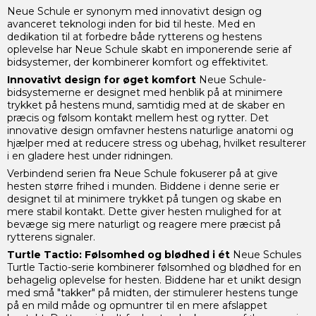
Neue Schule er synonym med innovativt design og
avanceret teknologi inden for bid til heste. Med en
dedikation til at forbedre både rytterens og hestens
oplevelse har Neue Schule skabt en imponerende serie af
bidsystemer, der kombinerer komfort og effektivitet.
Innovativt design for øget komfort
Neue Schule-
bidsystemerne er designet med henblik på at minimere
trykket på hestens mund, samtidig med at de skaber en
præcis og følsom kontakt mellem hest og rytter. Det
innovative design omfavner hestens naturlige anatomi og
hjælper med at reducere stress og ubehag, hvilket resulterer
i en gladere hest under ridningen.
Verbindend serien fra Neue Schule fokuserer på at give
hesten større frihed i munden. Biddene i denne serie er
designet til at minimere trykket på tungen og skabe en
mere stabil kontakt. Dette giver hesten mulighed for at
bevæge sig mere naturligt og reagere mere præcist på
rytterens signaler.
Turtle Tactio: Følsomhed og blødhed i ét
Neue Schules
Turtle Tactio-serie kombinerer følsomhed og blødhed for en
behagelig oplevelse for hesten. Biddene har et unikt design
med små "takker" på midten, der stimulerer hestens tunge
på en mild måde og opmuntrer til en mere afslappet