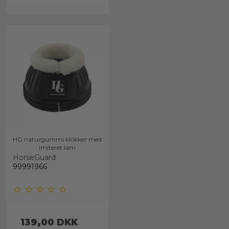
HG naturgummi klokker med
imiteret lam
HorseGuard
99991966
139,00 DKK