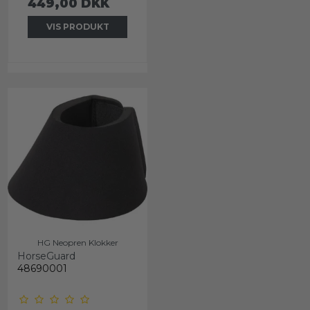
449,00 DKK
VIS PRODUKT
HG Neopren Klokker
HorseGuard
48690001