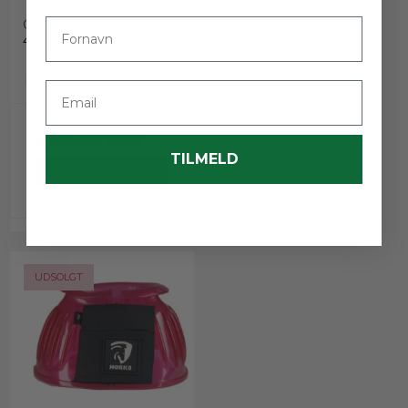
lam
Fornavn
Catago
4827
Email
299,00 DKK
TILMELD
VIS PRODUKT
UDSOLGT