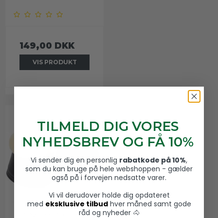
149,00 DKK
VIS PRODUKT
TILMELD DIG VORES
NYHEDSBREV OG FÅ 10%
Vi sender dig en personlig
rabatkode på 10%
,
som du kan bruge på hele webshoppen - gælder
også på i forvejen nedsatte varer.
Vi vil derudover holde dig opdateret
med
eksklusive tilbud
hver måned samt gode
råd og nyheder 🐴
Catago klokker m merino