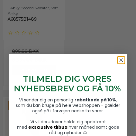
Anky Hooded Sweater, Sort
Anky
A68575B1489
899,00 DKK
539,40 DKK
VIS PRODUKT
TILMELD DIG VORES
NYHEDSBREV OG FÅ 10%
Vi sender dig en personlig
rabatkode på 10%
,
som du kan bruge på hele webshoppen - gælder
OUTLET OG TILBUD
også på i forvejen nedsatte varer.
Vi vil derudover holde dig opdateret
med
eksklusive tilbud
hver måned samt gode
råd og nyheder 🐴