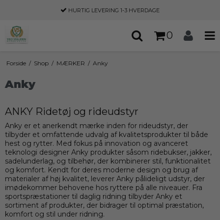
-3 HVERDAGE
30 DAGES
FORTRYDEL
0
Forside
/
Shop
/
MÆRKER
/
Anky
Anky
ANKY Ridetøj og rideudstyr
Anky er et anerkendt mærke inden for rideudstyr, der
tilbyder et omfattende udvalg af kvalitetsprodukter til både
hest og rytter. Med fokus på innovation og avanceret
teknologi designer Anky produkter såsom ridebukser, jakker,
sadelunderlag, og tilbehør, der kombinerer stil, funktionalitet
og komfort. Kendt for deres moderne design og brug af
materialer af høj kvalitet, leverer Anky pålideligt udstyr, der
imødekommer behovene hos ryttere på alle niveauer. Fra
sportspræstationer til daglig ridning tilbyder Anky et
sortiment af produkter, der bidrager til optimal præstation,
komfort og stil under ridning.