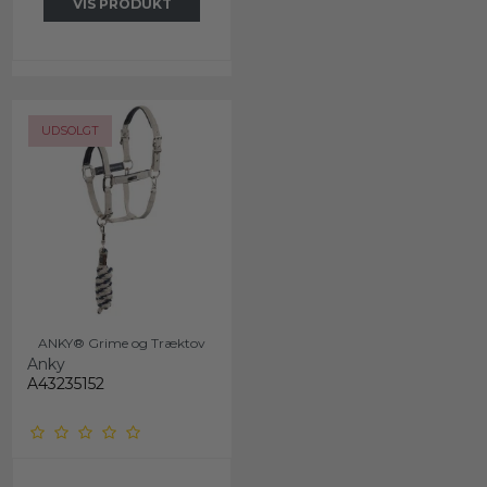
VIS PRODUKT
UDSOLGT
ANKY® Grime og Træktov
Anky
A43235152