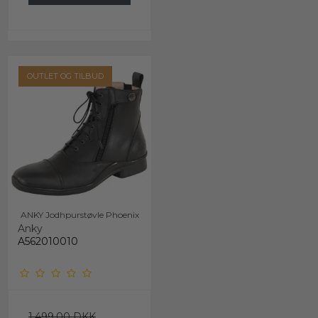
OUTLET OG TILBUD
ANKY Jodhpurstøvle Phoenix
Anky
A562010010
1.499,00 DKK