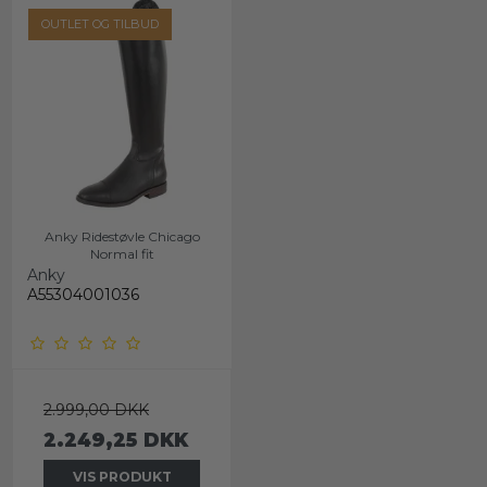
OUTLET OG TILBUD
Anky Ridestøvle Chicago
Normal fit
Anky
A55304001036
2.999,00 DKK
2.249,25 DKK
VIS PRODUKT