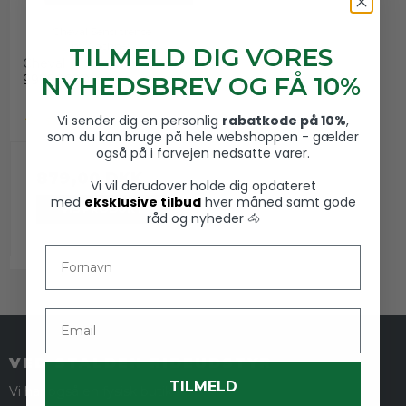
Cheval Sensi trense
m/Aachner
TILMELD DIG VORES
Cheval
99990600
NYHEDSBREV OG FÅ 10%
Vi sender dig en personlig
rabatkode på 10%
,
som du kan bruge på hele webshoppen - gælder
også på i forvejen nedsatte varer.
879,00 DKK
Vi vil derudover holde dig opdateret
med
eksklusive tilbud
hver måned samt gode
VIS PRODUKT
råd og nyheder 🐴
Fornavn
Email
VED STALDEN RIDEUDSTYR
TILMELD
Vi har også en fysisk butik