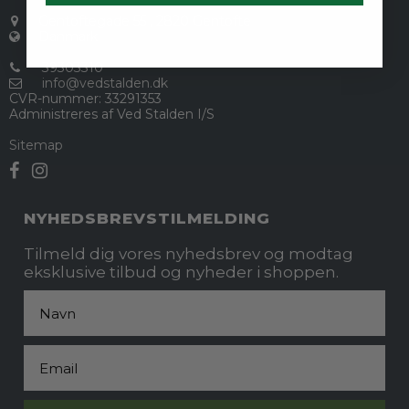
Gentoftegade 55
,
2820 Gentofte
Danmark
39303310
info@vedstalden.dk
CVR-nummer
:
33291353
Administreres af Ved Stalden I/S
Sitemap
NYHEDSBREVSTILMELDING
Tilmeld dig vores nyhedsbrev og modtag
eksklusive tilbud og nyheder i shoppen.
Fornavn
Email