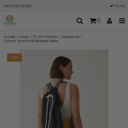
T
FRI FRAGT
OVER 500,-
0
Forside
/
Shop
/
TIL RYTTEREN
/
Accessories
/
Colmar Strand Håndklæde-taske
-40%