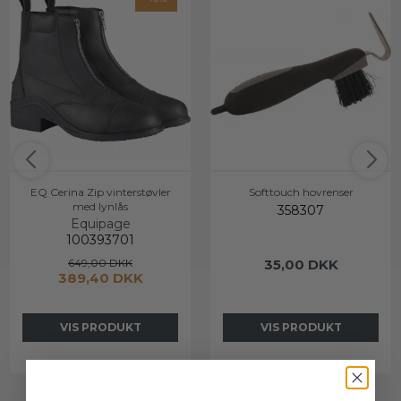
EQ Cerina Zip vinterstøvler
Softtouch hovrenser
med lynlås
358307
Equipage
100393701
649,00 DKK
35,00 DKK
389,40 DKK
VIS PRODUKT
VIS PRODUKT