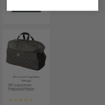
379,00 DKK
VIS PRODUKT
BR Groomingtaske,
Beluga
BR equestrian
719214G073001