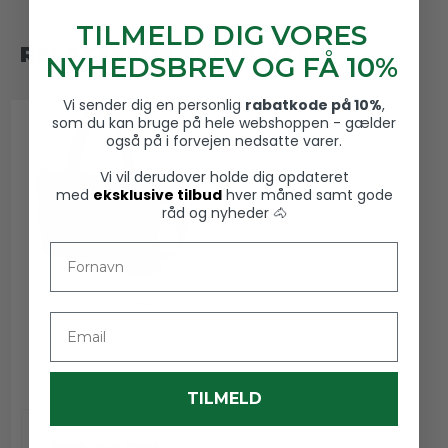
TILMELD DIG VORES
RELATEREDE PRODUKTER
NYHEDSBREV OG FÅ 10%
Vi sender dig en personlig
rabatkode på 10%
,
som du kan bruge på hele webshoppen - gælder
også på i forvejen nedsatte varer.
Vi vil derudover holde dig opdateret
med
eksklusive tilbud
hver måned samt gode
råd og nyheder 🐴
Fornavn
ANKY® Tote Bag
Email
Anky
A90407
TILMELD