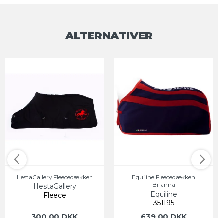
ALTERNATIVER
HestaGallery Fleecedækken
Equiline Fleecedækken
Brianna
HestaGallery
Equiline
Fleece
351195
300,00 DKK
639,00 DKK