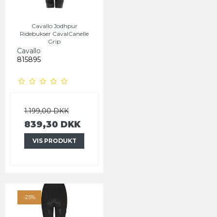
Cavallo Jodhpur
Ridebukser CavalCanelle
Grip
Cavallo
815895
1.199,00 DKK
839,30 DKK
VIS PRODUKT
-25%