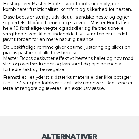
Hestagallery Master Boots – vægtboots uden bly, der
kombinerer funktionalitet, komfort og sikkerhed for hesten.
Disse boots er særligt udviklet til islandske heste og egner
sig perfekt til både træning og stævner. Master Boots fås i
hele 10 forskellige vægte og adskiller sig fra traditionelle
vægtboots ved ikke at indeholde bly – vægten er i stedet
jævnt fordelt for en mere naturlig balance.
De udskiftelige remme giver optimal justering og sikrer en
præcis pasform til alle hovstørrelser.
Master Boots beskytter effektivt hestens baller og hov mod
slag og overtrædninger og kan samtidig hjælpe med at
forbedre takt og bevægelse.
Fremstillet i et yderst slidstærkt materiale, der ikke optager
fugt – så vægten forbliver stabil, selv i regnvejr. Bootsene er
lette at rengøre og leveres i en eksklusiv æske.
ALTERNATIVER