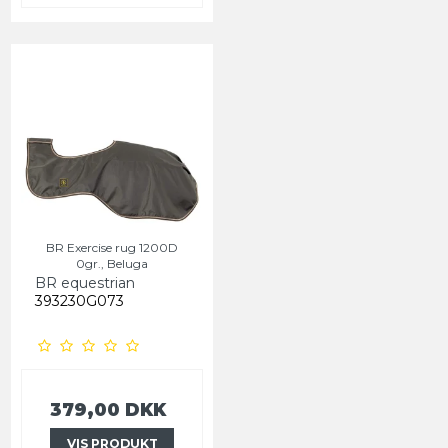
BR Exercise rug 1200D
0gr., Beluga
BR equestrian
393230G073
379,00 DKK
VIS PRODUKT