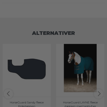
ALTERNATIVER
HorseGuard Sandy fleece
HorseGuard LAYNE fleece
Ridedækken
dækken med teddyfoer