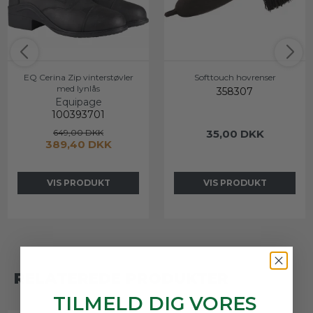
EQ Cerina Zip vinterstøvler
Softtouch hovrenser
med lynlås
358307
Equipage
100393701
649,00 DKK
35,00 DKK
389,40 DKK
VIS PRODUKT
VIS PRODUKT
RELATEREDE PRODUKTER
TILMELD DIG VORES