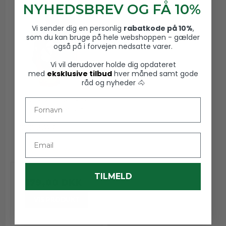
NYHEDSBREV OG FÅ 10%
Vi sender dig en personlig
rabatkode på 10%
,
som du kan bruge på hele webshoppen - gælder
også på i forvejen nedsatte varer.
Vi vil derudover holde dig opdateret
med
eksklusive tilbud
hver måned samt gode
råd og nyheder 🐴
Fornavn
Covalliero Fluemaske
FinoStretch Zipper Walnut
Covalliero
3232127AK
Email
TILMELD
179,00 DKK
VIS PRODUKT