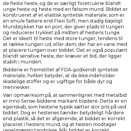
de fleste heste, og de er særligt foretrukne blandt
unge heste og heste med en følsom mund. Biddet er
konstrueret af et elastisk syntetisk materiale, som er
en smule fastere end Flexi Soft, men stadig bøjeligt.
Mundstykket har en port, der giver plads til tungen
og reducerer trykket på midten af hestens tunge.
Det er ideelt til heste med store tunger, tendens til
at række tungen ud, eller dem, der har en vane med
at placere tungen over biddet. Det er også populært
blandt sensitive heste, der kræver et bid, der ligger
stabilt i munden.
Biddene er fremstillet af FDA-godkendt syntetisk
materiale, hvilket betyder, at de ikke indeholder
skadelige stoffer og er ugiftige for både dyr og
mennesker.
Vær opmærksom på, at sammenlignet med metalbid
er Inno Sense-biddene markant blødere. Dette er en
egenskab, som hestene typisk sætter stor pris på ved
biddet. Dog er hestenes tænder betydeligt hårdere
end plastik, så det er afgørende, at biddet er korrekt
placeret i hestens mund, og at hesten modtager
regelmæssig tandpleje. Når biddet er korrekt